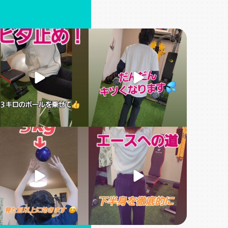
安定の体幹です
４回目のトレーニング！
姫路パーソナルジム #姫路
全身をしっかり鍛えます
ィトネスジム #姫路ママ #
#姫路パーソナルジム
...
運動不足解消
...
生時代はバレーボール選手
来年に向けて、こつこつやっ
言う事で、チャレンジして
てればいい事があると信じ
頂きました
さすがです！
て！頑張れ、野球少年
...
...