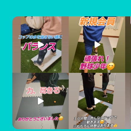
上手に出来ました
新規会員の野球少年、初トレ
#姫路パーソナルジム #姫路
ーニング
#
フィトネスジム #姫路ママ #
よろしくお願いします
フ
運動不足解消
...
#姫路パーソナルジム
...
#姫路パーソナルジム #姫路
寒くなってきました！体が温
学
フィトネスジム #姫路ママ #
もります
と
運動不足解消 #運動を習慣
今こそ、運動を習慣に
に
...
#姫路パーソナルジム
...