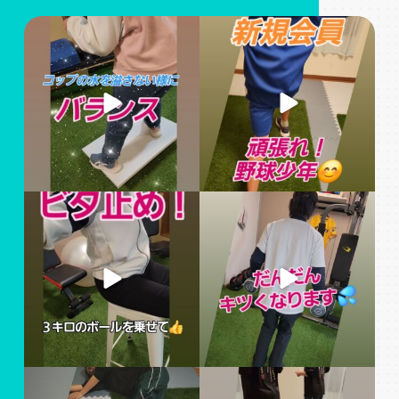
上手に出来ました
新規会員の野球少年、初トレ
#姫路パーソナルジム #姫路
ーニング
フィトネスジム #姫路ママ #
よろしくお願いします
運動不足解消
...
#姫路パーソナルジム
...
安定の体幹です
４回目のトレーニング！
#姫路パーソナルジム #姫路
全身をしっかり鍛えます
フィトネスジム #姫路ママ #
#姫路パーソナルジム
...
運動不足解消
...
#姫路パーソナルジム #姫路
寒くなってきました！体が温
フィトネスジム #姫路ママ #
もります