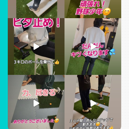
安定の体幹です
４回目のトレーニング！
#姫路パーソナルジム #姫路
全身をしっかり鍛えます
フィトネスジム #姫路ママ #
#姫路パーソナルジム
...
運動不足解消
...
#姫路パーソナルジム #姫路
寒くなってきました！体が温
フィトネスジム #姫路ママ #
もります
運動不足解消 #運動を習慣
今こそ、運動を習慣に
に
...
#姫路パーソナルジム
...