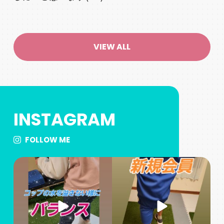
VIEW ALL
INSTAGRAM
FOLLOW ME
上手に出来ました
新規会員の野球少年、初トレ
#姫路パーソナルジム #姫路
ーニング
フィトネスジム #姫路ママ #
よろしくお願いします
運動不足解消
...
#姫路パーソナルジム
...